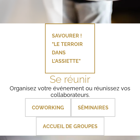
SAVOURER !
SAVOURER !
"LE TERROIR
"LE TERROIR
DANS
DANS
L'ASSIETTE"
L'ASSIETTE"
Se réunir
Organisez votre événement ou réunissez vos
collaborateurs.
COWORKING
SÉMINAIRES
ACCUEIL DE GROUPES