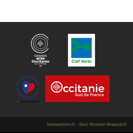
bestwestern.fr
-
Best Western Rewards®